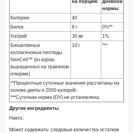
на порцию
дневной
нормы
Калории
40
Белок
8 г
0%**
Натрий
30 мг
1%
Биоактивные
10 г
***
коллагеновые пептиды
NeoCell™ (из коров,
выращенных на травяном
откорме)
**Процентные суточные значения рассчитаны на
основе диеты в 2000 калорий.
***Суточная норма (DV) не установлена.
Другие ингредиенты
Никто.
Может содержать: следовые количества остатков