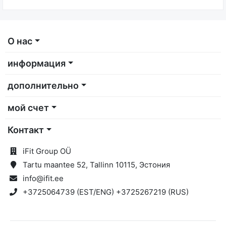
О нас
информация
дополнительно
мой счет
Контакт
iFit Group OÜ
Tartu maantee 52, Tallinn 10115, Эстония
info@ifit.ee
+3725064739 (EST/ENG) +3725267219 (RUS)