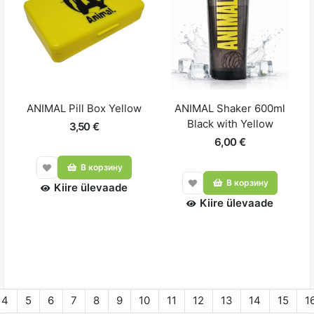
ANIMAL Pill Box Yellow
ANIMAL Shaker 600ml
Black with Yellow
3,50 €
6,00 €
В корзину
В корзину
Kiire ülevaade
Kiire ülevaade
4
5
6
7
8
9
10
11
12
13
14
15
1