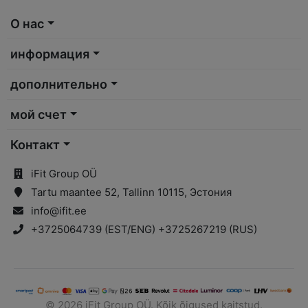
О нас
информация
дополнительно
мой счет
Контакт
iFit Group OÜ
Tartu maantee 52, Tallinn 10115, Эстония
info@ifit.ee
+3725064739 (EST/ENG) +3725267219 (RUS)
© 2026 iFit Group OÜ. Kõik õigused kaitstud.