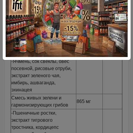
-Порошок хлореллы
1000 мг
-Лецитин
1000 мг
-Спирулина
1000 мг
-Ацеролла
750 мг
Фитопитательная
адаптогенная смесь с
1200 мг
морскими водорослями
-Ячмень, сок свеклы, овес
посевной, рисовые отруби,
экстракт зеленого чая,
имбирь, ашваганда,
эхинацея
Смесь живых зелени и
865 мг
гармонизирующих грибов
-Пшеничные ростки,
экстракт тигрового
тростника, кордицепс