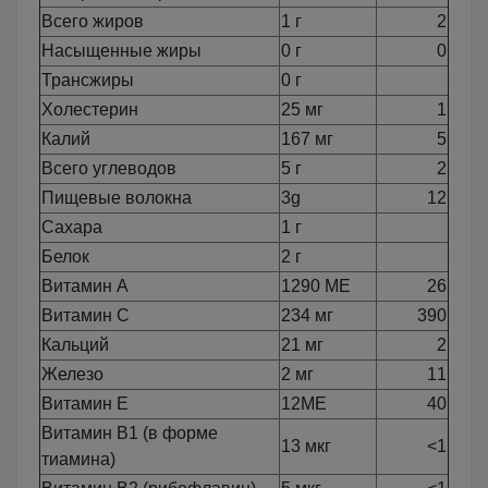
Всего жиров
1 г
2
Насыщенные жиры
0 г
0
Трансжиры
0 г
Холестерин
25 мг
1
Калий
167 мг
5
Всего углеводов
5 г
2
Пищевые волокна
3g
12
Сахара
1 г
Белок
2 г
Витамин А
1290 МЕ
26
Витамин С
234 мг
390
Кальций
21 мг
2
Железо
2 мг
11
Витамин Е
12МЕ
40
Витамин B1 (в форме
13 мкг
<1
тиамина)