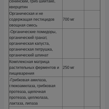
сенинский, гриб шиитаке,
кверцетин
Органическая и не
содержащая пестицидов
700 мг
овощная смесь
-Органические помидоры,
органический гранат,
органическая капуста,
органическая петрушка,
органический шпинат
Комплексная матрица
растительных ферментов и
250 мг
пищеварения
-Грибковая амилаза,
глюкоамилаза, грибковая
протеаза, щелочная
протеаза, целлюлаза,
лактаза, липаза