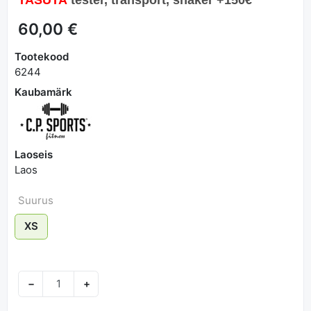
60,00 €
Tootekood
6244
Kaubamärk
Laoseis
Laos
Suurus
XS
−
+