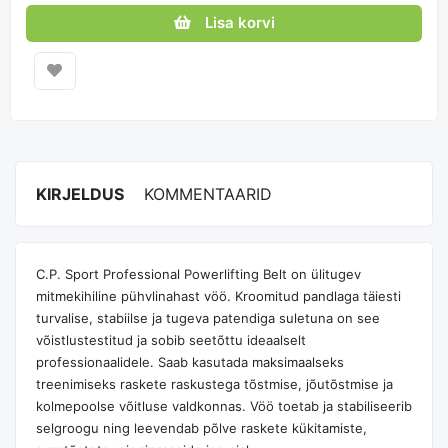
Lisa korvi
KIRJELDUS
KOMMENTAARID
C.P. Sport Professional Powerlifting Belt on ülitugev
mitmekihiline pühvlinahast vöö. Kroomitud pandlaga täiesti
turvalise, stabiilse ja tugeva patendiga suletuna on see
võistlustestitud ja sobib seetõttu ideaalselt
professionaalidele. Saab kasutada maksimaalseks
treenimiseks raskete raskustega tõstmise, jõutõstmise ja
kolmepoolse võitluse valdkonnas. Vöö toetab ja stabiliseerib
selgroogu ning leevendab põlve raskete kükitamiste,