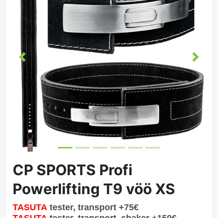
Eelmine
Järgm
CP SPORTS Profi
Powerlifting T9 vöö XS
TASUTA
tester, transport
+75€
TASUTA
tester, transport, shaker
+15
0€