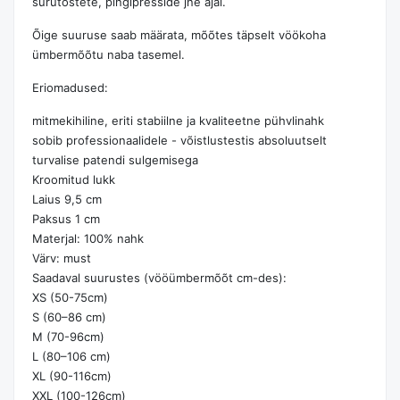
surutõstete, pingipresside jne ajal.
Õige suuruse saab määrata, mõõtes täpselt vöökoha
ümbermõõtu naba tasemel.
Eriomadused:
mitmekihiline, eriti stabiilne ja kvaliteetne pühvlinahk
sobib professionaalidele - võistlustestis absoluutselt
turvalise patendi sulgemisega
Kroomitud lukk
Laius 9,5 cm
Paksus 1 cm
Materjal: 100% nahk
Värv: must
Saadaval suurustes (vööümbermõõt cm-des):
XS (50-75cm)
S (60–86 cm)
M (70-96cm)
L (80–106 cm)
XL (90-116cm)
XXL (100-126cm)