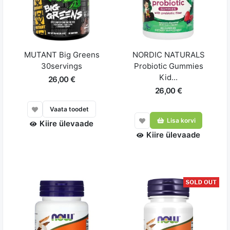
MUTANT Big Greens
NORDIC NATURALS
30servings
Probiotic Gummies
Kid...
26,00 €
26,00 €
Vaata toodet
Lisa korvi
Kiire ülevaade
Kiire ülevaade