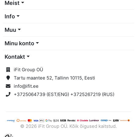
Meist
Info
Muu
Minu konto
Kontakt
iFit Group OÜ
Tartu maantee 52, Tallinn 10115, Eesti
info@ifit.ee
+3725064739 (EST/ENG) +3725267219 (RUS)
© 2026 iFit Group OÜ. Kõik õigused kaitstud.