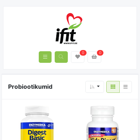
0
0
Probiootikumid