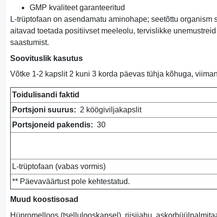
GMP kvaliteet garanteeritud
L-trüptofaan on asendamatu aminohape; seetõttu organism seda 
aitavad toetada positiivset meeleolu, tervislikke unemustreid
saastumist.
Soovituslik kasutus
Võtke 1-2 kapslit 2 kuni 3 korda päevas tühja kõhuga, viima
Toidulisandi faktid
Portsjoni suurus:
2 köögiviljakapslit
Portsjoneid pakendis:
30
L-trüptofaan (vabas vormis)
** Päevaväärtust pole kehtestatud.
Muud koostisosad
Hüpromelloos (tsellulooskapsel), riisijahu, askorbüülpalmitaat