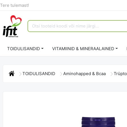
Tere tulemast!
TOIDULISANDID
VITAMIINID & MINERAALAINED
TOIDULISANDID
Aminohapped & Bcaa
Trüpt