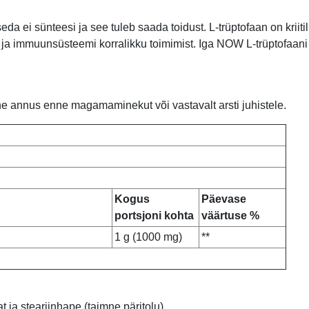
ei sünteesi ja see tuleb saada toidust. L-trüptofaan on kriitili
 ja immuunsüsteemi korralikku toimimist. Iga NOW L-trüptofaani p
ne annus enne magamaminekut või vastavalt arsti juhistele.
Kogus
Päevase
portsjoni kohta
väärtuse %
1 g (1000 mg)
**
 ja steariinhape (taimne päritolu).