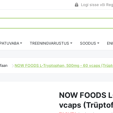
Logi sisse või Reg
PATUVABA
TREENINGVARUSTUS
SOODUS
EN
ofaan
NOW FOODS L-Tryptophan, 500mg - 60 vcaps (Trüpt
NOW FOODS L-
vcaps (Trüpto