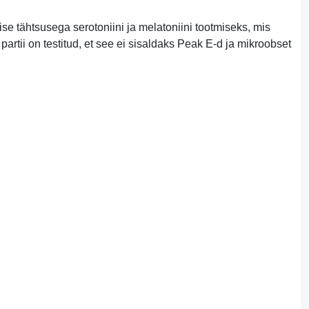
se tähtsusega serotoniini ja melatoniini tootmiseks, mis
artii on testitud, et see ei sisaldaks Peak E-d ja mikroobset