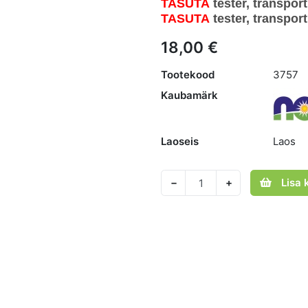
TASUTA
tester, transpor
TASUTA
tester, transpor
18,00 €
Tootekood
3757
Kaubamärk
Laoseis
Laos
Lisa 
−
+