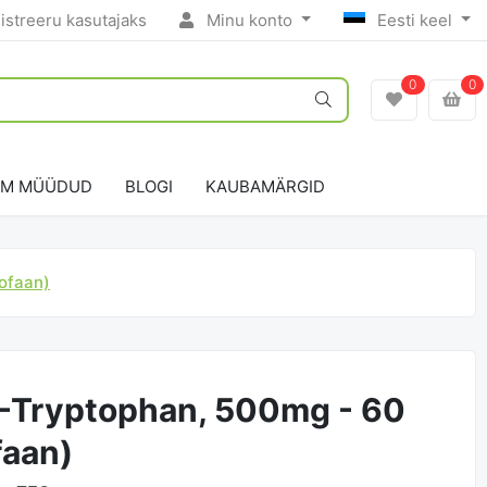
istreeru kasutajaks
Minu konto
Eesti keel
0
0
IM MÜÜDUD
BLOGI
KAUBAMÄRGID
ofaan)
Tryptophan, 500mg - 60
faan)