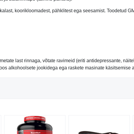
t, kalast, koorikloomadest, pähklitest ega seesamist. Toodetud G
metate last rinnaga, võtate ravimeid (eriti antidepressante, näite
oos alkohoolsete jookidega ega raskete masinate käsitsemise a