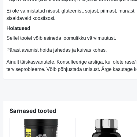
Ei ole valmistatud nisust, gluteenist, sojast, piimast, munas
sisaldavaid koostisosi.
Hoiatused
Sellel tootel võib esineda loomulikku värvimuutust.
Pärast avamist hoida jahedas ja kuivas kohas.
Ainult täiskasvanutele. Konsulteerige arstiga, kui olete rase/i
terviseprobleeme. Võib põhjustada unisust. Ärge kasutage k
Sarnased tooted