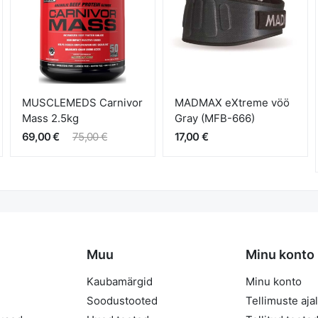
MUSCLEMEDS Carnivor
MADMAX eXtreme vöö
Mass 2.5kg
Gray (MFB-666)
69,00 €
75,00 €
17,00 €
Muu
Minu konto
Kaubamärgid
Minu konto
Soodustooted
Tellimuste aja