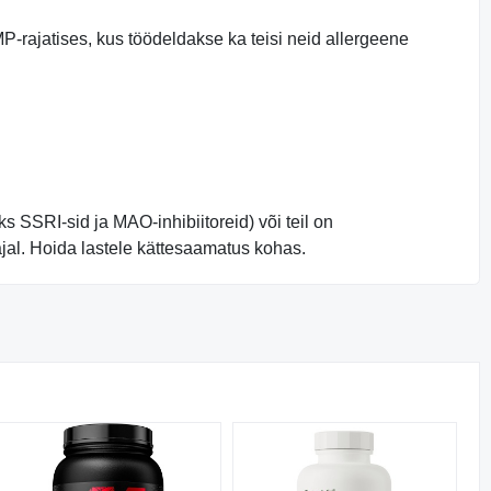
MP-rajatises, kus töödeldakse ka teisi neid allergeene
ks SSRI-sid ja MAO-inhibiitoreid) või teil on
jal. Hoida lastele kättesaamatus kohas.