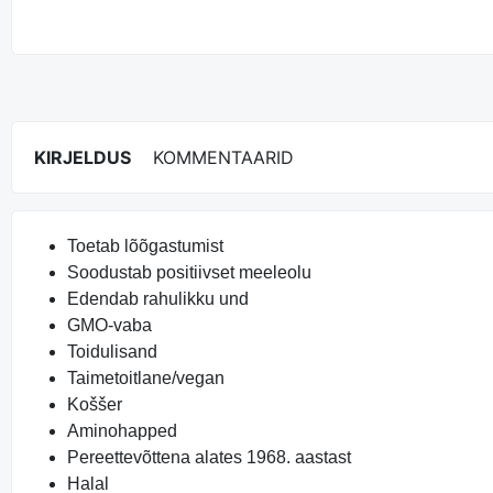
KIRJELDUS
KOMMENTAARID
Toetab lõõgastumist
Soodustab positiivset meeleolu
Edendab rahulikku und
GMO-vaba
Toidulisand
Taimetoitlane/vegan
Koššer
Aminohapped
Pereettevõttena alates 1968. aastast
Halal