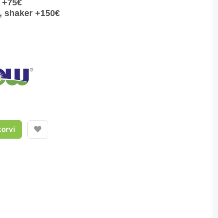
t
+75€
t, shaker
+15
0€
korvi