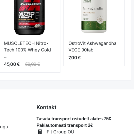
MUSCLETECH Nitro-
OstroVit Ashwagandha
Tech 100% Whey Gold
VEGE 90tab
...
7,00 €
45,00 €
50,00 €
Kontakt
Tasuta transport ostudelt alates 75€
Pakiautomaati transport 2€
lugu
iFit Group OÜ