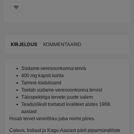
KIRJELDUS
KOMMENTAARID
Südame-veresoonkonna tervis
400 mg kapsli kohta
Taimne toidulisand
Toetab südame-veresoonkonna tervist
Täisspektriga tervete juurte valem
Teaduslikult toetatud kvaliteet alates 1969.
aastast
Hoiab tervet vererõhku juba normi piires.
Coleus, Indiast ja Kagu-Aasiast pärit piparmündiliste