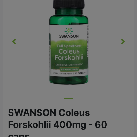
Eelmine
Järgm
SWANSON Coleus
Forskohlii 400mg - 60
caps