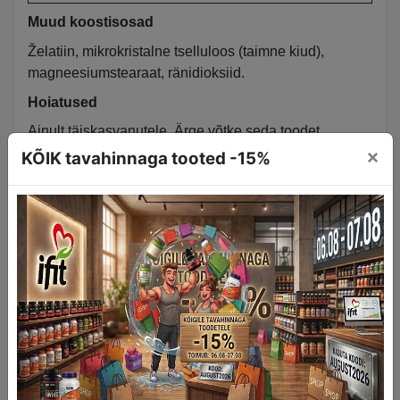
Muud koostisosad
Želatiin, mikrokristalne tselluloos (taimne kiud),
magneesiumstearaat, ränidioksiid.
Hoiatused
Ainult täiskasvanutele. Ärge võtke seda toodet
×
raseduse ega imetamise ajal. Ärge võtke seda toodet,
KÕIK tavahinnaga tooted -15%
kui teil on terviseprobleeme, näiteks madal vererõhk,
vere hüübimishäire või maohaavand. Ärge võtke seda
toodet, kui te võtate retseptiravimeid, eriti vererõhku
langetavaid, verd vedeldavaid või astmaravimeid.
Lõpetage kasutamine kaks nädalat enne operatsiooni.
Hoida lastele kättesaamatus kohas. Ärge kasutage,
kui kaitseplomm on katki. Hoida jahedas ja kuivas
kohas.