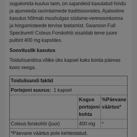
sugukonda kuuluv taim, on sajandeid kasutatud hindu
ja ajurveeda ravimtaimede traditsioonides. Ajalooline
kasutus hõlmab muuhulgas südame-veresoonkonna
ja hingamisteede tervise toetamist. Swanson Full
Spectrum® Coleus Forskohlii sisaldab terve juure
pulbrit 400 mg kapslites.
Soovituslik kasutus
Toidulisandina võtke üks kapsel kaks korda päevas
koos veega.
Toidulisandi faktid
Portsjoni suurus:
1 kapsel
Kogus
%Päevane
portsjoni
väärtus*
kohta
Coleus forskohlii (juur)
400 mg
*
*Päevane väärtus pole kehtestatud.