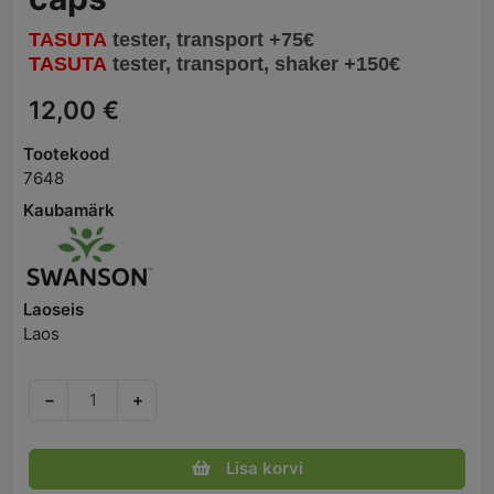
TASUTA
tester, transport
+75€
TASUTA
tester, transport, shaker
+15
0€
12,00 €
Tootekood
7648
Kaubamärk
Laoseis
Laos
−
+
Lisa korvi