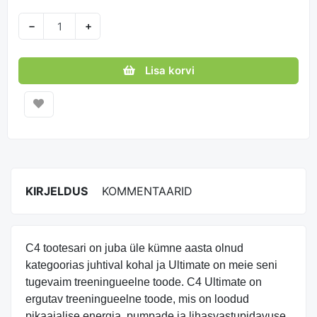
−
+
Lisa korvi
KIRJELDUS
KOMMENTAARID
C4 tootesari on juba üle kümne aasta olnud
kategoorias juhtival kohal ja Ultimate on meie seni
tugevaim treeningueelne toode. C4 Ultimate on
ergutav treeningueelne toode, mis on loodud
pikaajalise energia, pumpade ja lihasvastupidavuse