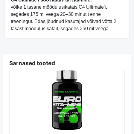
võtke 1 tasane mõõdulusikatäis C4 Ultimate'i,
segades 175 ml veega 20–30 minutit enne
treeningut. Edasijõudnud kasutajad võivad võtta 2
tasast mõõdulusikatäit, segades 350 ml veega.
Sarnased tooted