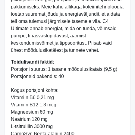
pakkumiseks. Meie kahe allikaga kofeiinitehnoloogia
toetab suuremat jõudu ja energiaväljundit, et aidata
teil oma tulemusi järgmisele tasemele viia. C4
Ultimate annab energiat, mida on tunda, võimsaid
pumpe, lihasvastupidavust, äärmist
keskendumisvõimet ja tippsooritust. Piisab vaid
ühest mõõdulusikatäiest ja tunnete vahet.
Toidulisandi faktid:
Portsjoni suurus: 1 tasane mõõdulusikatäis (9,5 g)
Portsjoneid pakendis: 40
Kogus portsjoni kohta:
Vitamiin B6 0,21 mg
Vitamiin B12 1,3 mcg
Magneesium 60 mg
Naatrium 120 mg
L-tsitrulliin 3000 mg
CarnoSyn Beeta-alaniin 2400