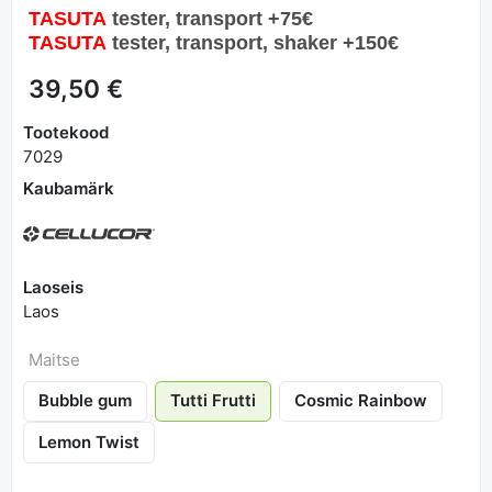
TASUTA
tester, transport
+75€
TASUTA
tester, transport, shaker
+15
0€
39,50 €
Tootekood
7029
Kaubamärk
Laoseis
Laos
Maitse
Bubble gum
Tutti Frutti
Cosmic Rainbow
Lemon Twist