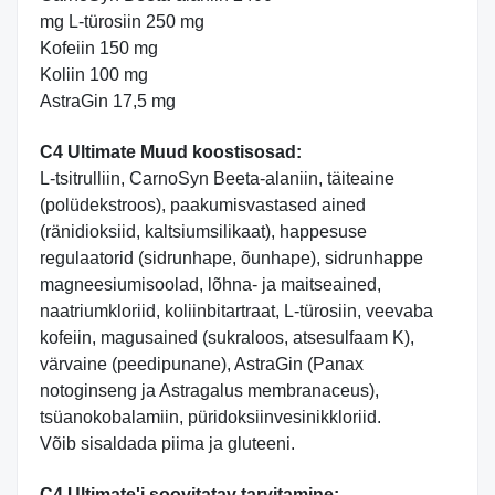
mg L-türosiin 250 mg
Kofeiin 150 mg
Koliin 100 mg
AstraGin 17,5 mg
C4 Ultimate Muud koostisosad:
L-tsitrulliin, CarnoSyn Beeta-alaniin, täiteaine
(polüdekstroos), paakumisvastased ained
(ränidioksiid, kaltsiumsilikaat), happesuse
regulaatorid (sidrunhape, õunhape), sidrunhappe
magneesiumisoolad, lõhna- ja maitseained,
naatriumkloriid, koliinbitartraat, L-türosiin, veevaba
kofeiin, magusained (sukraloos, atsesulfaam K),
värvaine (peedipunane), AstraGin (Panax
notoginseng ja Astragalus membranaceus),
tsüanokobalamiin, püridoksiinvesinikkloriid.
Võib sisaldada piima ja gluteeni.
C4 Ultimate'i soovitatav tarvitamine: