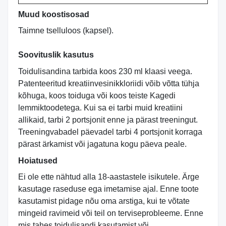
Muud koostisosad
Taimne tselluloos (kapsel).
Soovituslik kasutus
Toidulisandina tarbida koos 230 ml klaasi veega.
Patenteeritud kreatiinvesinikkloriidi võib võtta tühja
kõhuga, koos toiduga või koos teiste Kagedi
lemmiktoodetega. Kui sa ei tarbi muid kreatiini
allikaid, tarbi 2 portsjonit enne ja pärast treeningut.
Treeningvabadel päevadel tarbi 4 portsjonit korraga
pärast ärkamist või jagatuna kogu päeva peale.
Hoiatused
Ei ole ette nähtud alla 18-aastastele isikutele. Ärge
kasutage raseduse ega imetamise ajal. Enne toote
kasutamist pidage nõu oma arstiga, kui te võtate
mingeid ravimeid või teil on terviseprobleeme. Enne
mis tahes toidulisandi kasutamist või