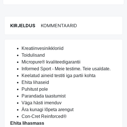
KIRJELDUS
KOMMENTAARID
Kreatiinvesinikkloriid
Toidulisand
Micropure® kvaliteedigarantii
Informed Sport - Meie testime. Teie usaldate.
Keelatud aineid testiti iga partii kohta
Ehita lihaseid
Puhitust pole
Parandada taastumist
Väga hästi imenduv
Ära kunagi lõpeta arengut
Con-Cret Reinforced®
Ehita lihasmass