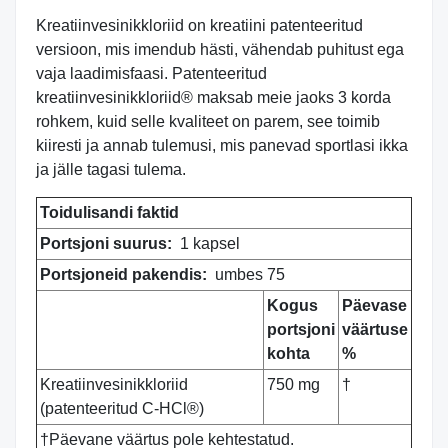
Kreatiinvesinikkloriid on kreatiini patenteeritud
versioon, mis imendub hästi, vähendab puhitust ega
vaja laadimisfaasi. Patenteeritud
kreatiinvesinikkloriid® maksab meie jaoks 3 korda
rohkem, kuid selle kvaliteet on parem, see toimib
kiiresti ja annab tulemusi, mis panevad sportlasi ikka
ja jälle tagasi tulema.
Toidulisandi faktid
Portsjoni suurus:
1 kapsel
Portsjoneid pakendis:
umbes 75
Kogus
Päevase
portsjoni
väärtuse
kohta
%
Kreatiinvesinikkloriid
750 mg
†
(patenteeritud C-HCl®)
†Päevane väärtus pole kehtestatud.