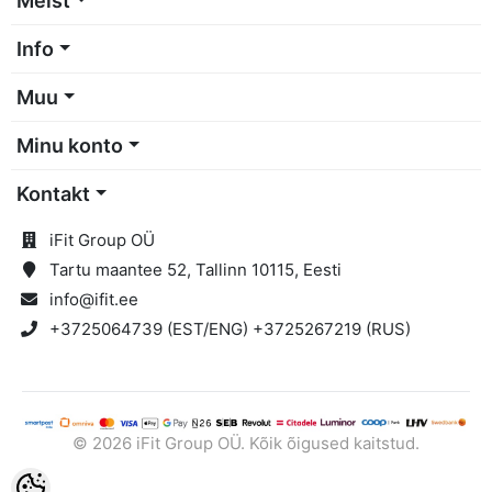
Meist
Info
Muu
Minu konto
Kontakt
iFit Group OÜ
Tartu maantee 52, Tallinn 10115, Eesti
info@ifit.ee
+3725064739 (EST/ENG) +3725267219 (RUS)
© 2026 iFit Group OÜ. Kõik õigused kaitstud.