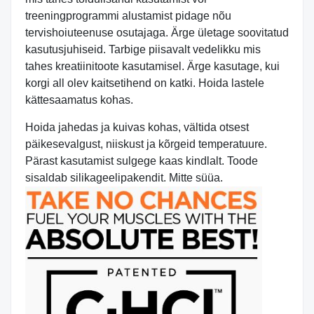
treeningprogrammi alustamist pidage nõu
tervishoiuteenuse osutajaga. Ärge ületage soovitatud
kasutusjuhiseid. Tarbige piisavalt vedelikku mis
tahes kreatiinitoote kasutamisel. Ärge kasutage, kui
korgi all olev kaitsetihend on katki. Hoida lastele
kättesaamatus kohas.
Hoida jahedas ja kuivas kohas, vältida otsest
päikesevalgust, niiskust ja kõrgeid temperatuure.
Pärast kasutamist sulgege kaas kindlalt. Toode
sisaldab silikageelipakendit. Mitte süüa.