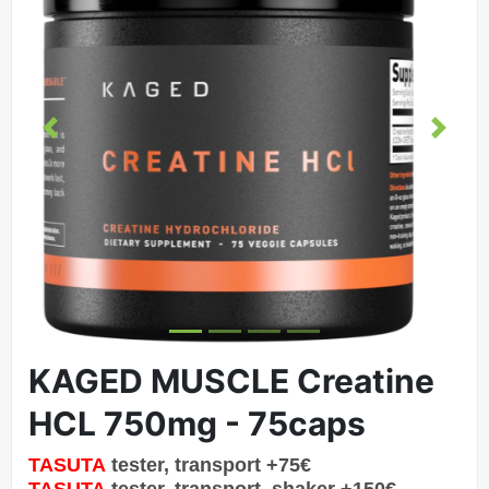
Eelmine
Järgm
KAGED MUSCLE Creatine
HCL 750mg - 75caps
TASUTA
tester, transport
+75€
TASUTA
tester, transport, shaker
+15
0€